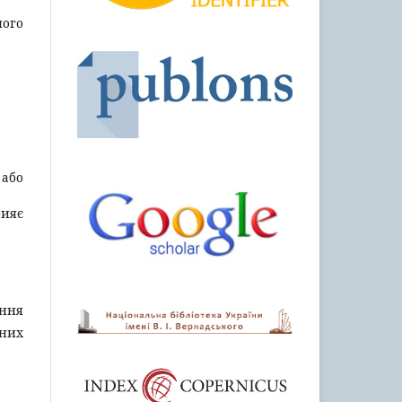
ного
 або
рияє
ання
них