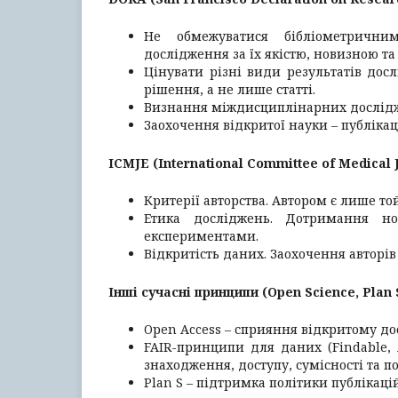
Не обмежуватися бібліометричним
дослідження за їх якістю, новизною та
Цінувати різні види результатів дос
рішення, а не лише статті.
Визнання міждисциплінарних дослідж
Заохочення відкритої науки – публікац
ICMJE (International Committee of Medical J
Критерії авторства. Автором є лише той
Етика досліджень. Дотримання 
експериментами.
Відкритість даних. Заохочення авторі
Інші сучасні принципи (Open Science, Plan 
Open Access – сприяння відкритому дос
FAIR-принципи для даних (Findable, A
знаходження, доступу, сумісності та 
Plan S – підтримка політики публікаці