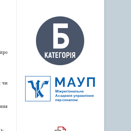
 про
й чи
ання
):