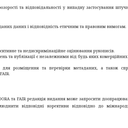
зорості та відповідальності у випадку застосування штуч
поданих даних і відповідність етичним та правовим вимогам.
’єктивне та недискримінаційне оцінювання рукописів.
нь та публікації є незалежними від будь яких комерційних
и для розміщення та перевірки метаданих, а також сп
FAIR.
DORA та FAIR редакція видання може запросити доопрацюв
илюднити відповідні корективи відповідно до міжнарод