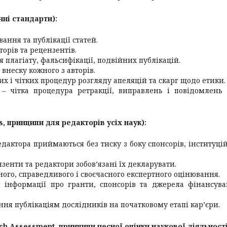
чні стандарти):
ання та публікації статей.
орів та рецензентів.
 плагіату, фальсифікації, подвійних публікацій.
внеску кожного з авторів.
тих і чітких процедур розгляду апеляцій та скарг щодо етики.
– чітка процедура ретракції, виправлень і повідомлень
s, принципи для редакторів усіх наук):
дактора приймаються без тиску з боку спонсорів, інституці
нзенти та редактори зобов’язані їх декларувати.
ного, справедливого і своєчасного експертного оцінювання.
я інформації про гранти, спонсорів та джерела фінансув
ня публікаціям дослідників на початковому етапі кар’єри.
ch Assessment, принципи чесної оцінки наукової діяльності