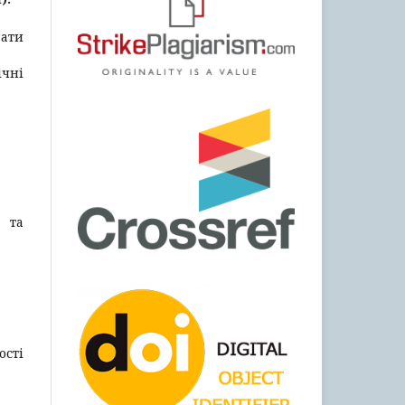
ати
ічні
 та
ості