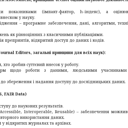
и показниками (імпакт-фактор, h-індекс), а оцінюв
 внеском у науку.
лідження – програмне забезпечення, дані, алгоритми, техн
ень як рівноцінних з класичними публікаціями.
ія препринтів, відкритий доступ до даних і кодів.
ournal Editors, загальні принципи для всіх наук):
, хто зробив суттєвий внесок у роботу.
норм щодо роботи з даними, людськими учасниками
в до збереження і надання доступу до дослідницьких даних.
S, FAIR Data)
тупу до наукових результатів.
ccessible, Interoperable, Reusable) – забезпечення можлив
повторного використання даних.
й у відкритих журналах та архівах.