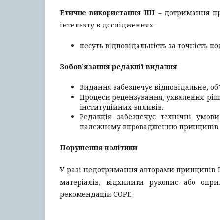
Етичне використання ШІ
– дотримання про
інтелекту в дослідженнях.
несуть відповідальність за точність 
Зобов’язання
редакції
видання
Видання забезпечує відповідальне, об
Процеси рецензування, ухвалення ріше
інституційних впливів.
Редакція забезпечує технічні умов
належному впровадженню принципів 
Порушення політики
У разі недотримання авторами принципів 
матеріалів, відхилити рукопис або опр
рекомендацій COPE.