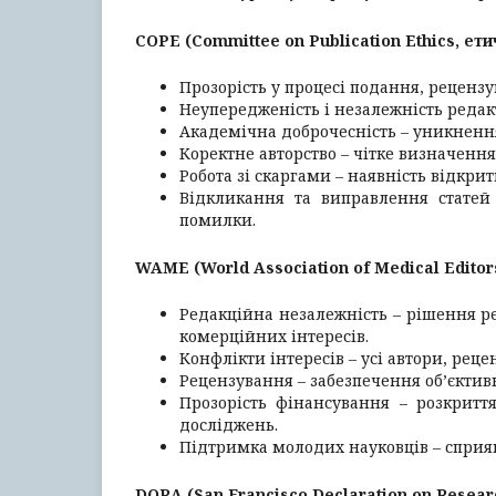
COPE (Committee on Publication Ethics, ети
Прозорість у процесі подання, рецензув
Неупередженість і незалежність редакт
Академічна доброчесність – уникнення
Коректне авторство – чітке визначення 
Робота зі скаргами – наявність відкри
Відкликання та виправлення статей 
помилки.
WAME (World Association of Medical Editor
Редакційна незалежність – рішення ре
комерційних інтересів.
Конфлікти інтересів – усі автори, реце
Рецензування – забезпечення об’єктив
Прозорість фінансування – розкритт
досліджень.
Підтримка молодих науковців – сприян
DORA (San Francisco Declaration on Resear