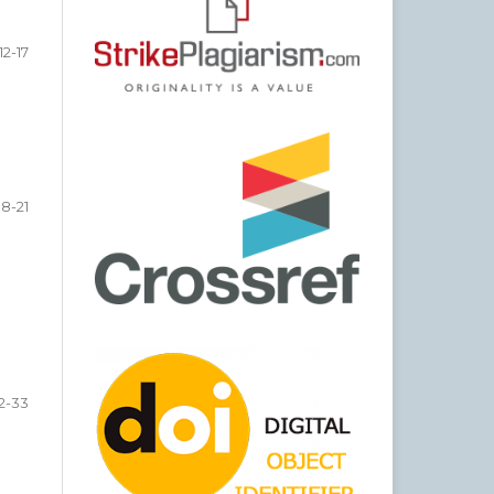
12-17
18-21
2-33