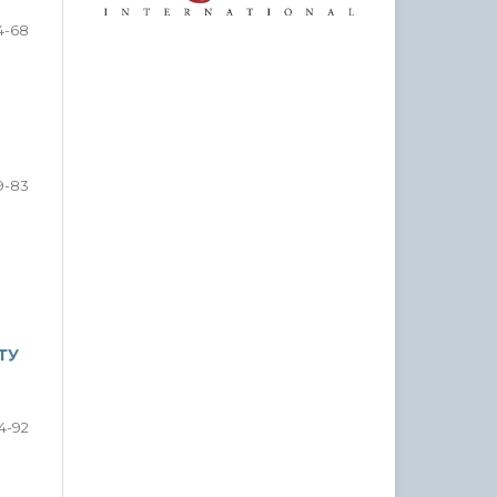
4-68
9-83
ТУ
4-92