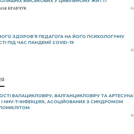
КОЛИШНІХ ВІЙСЬКОВИХ У ЦИВІЛЬНОМУ ЖИТТІ
ргій КРАВЧУК
6
НОГО ЗДОРОВ’Я ПЕДАГОГА НА ЙОГО ПСИХОЛОГІЧНУ
І ПІД ЧАС ПАНДЕМІЇ COVІD-19
6
ІЯ
СТІ ВАЛАЦИКЛОВІРУ, ВАЛГАНЦИКЛОВІРУ ТА АРТЕСУНА
 І HHV-7-ІНФЕКЦІЯХ, АСОЦІЙОВАНИХ З СИНДРОМОМ
АЛОМІЄЛІТОМ
8