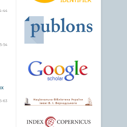
4-44
5-54
ИХ
5-63