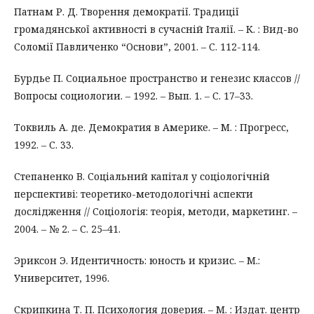
Патнам Р. Д. Творення демократії. Традиції
громадянської активності в сучасній Італії. – К. : Вид-во
Соломії Павличенко “Основи”, 2001. – С. 112-114.
Бурдье П. Социальное пространство и генезис классов //
Вопросы социологии. – 1992. – Вып. 1. – С. 17–33.
Токвиль А. де. Демократия в Америке. – М. : Прогресс,
1992. – С. 33.
Степаненко В. Соціальний капітал у соціологічній
перспективі: теоретико-методологічні аспекти
дослідження // Соціологія: теорія, методи, маркетинг. –
2004. – № 2. – С. 25–41.
Эриксон Э. Идентичность: юность и кризис. – М.:
Университет, 1996.
Скрипкина Т. П. Психология доверия. – М. : Издат. центр