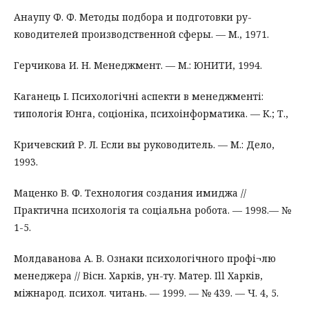
Анаупу Ф. Ф. Методы подбора и подготовки ру-
ководителей производственной сферы. — М., 1971.
Герчикова И. Н. Менеджмент. — М.: ЮНИТИ, 1994.
Каганець І. Психологічні аспекти в менеджменті:
типологія Юнга, соціоніка, психоінформатика. — К.; Т.,
Кричевский Р. Л. Если вы руководитель. — М.: Дело,
1993.
Маценко В. Ф. Технология создания имиджа //
Практична психологія та соціальна робота. — 1998.— №
1-5.
Молдаванова А. В. Ознаки психологічного профі¬лю
менеджера // Вісн. Харків, ун-ту. Матер. Ill Харків,
міжнарод. психол. читань. — 1999. — № 439. — Ч. 4, 5.