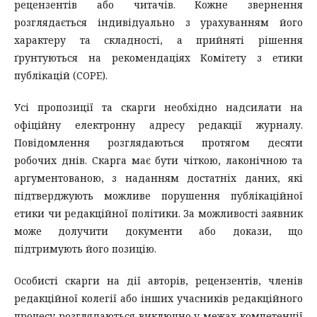
рецензентів або читачів. Кожне звернення
розглядається індивідуально з урахуванням його
характеру та складності, а прийняті рішення
ґрунтуються на рекомендаціях Комітету з етики
публікацій (COPE).
Усі пропозиції та скарги необхідно надсилати на
офіційну електронну адресу редакції журналу.
Повідомлення розглядаються протягом десяти
робочих днів. Скарга має бути чіткою, лаконічною та
аргументованою, з наданням достатніх даних, які
підтверджують можливе порушення публікаційної
етики чи редакційної політики. За можливості заявник
може долучити документи або докази, що
підтримують його позицію.
Особисті скарги на дії авторів, рецензентів, членів
редакційної колегії або інших учасників редакційного
процесу розглядаються виключно у межах компетенції