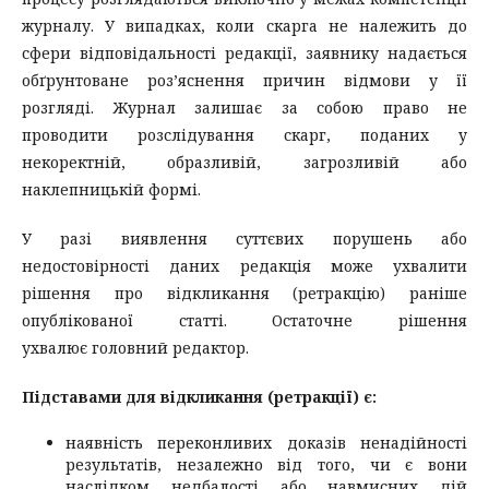
журналу. У випадках, коли скарга не належить до
сфери відповідальності редакції, заявнику надається
обґрунтоване роз’яснення причин відмови у її
розгляді. Журнал залишає за собою право не
проводити розслідування скарг, поданих у
некоректній, образливій, загрозливій або
наклепницькій формі.
У разі виявлення суттєвих порушень або
недостовірності даних редакція може ухвалити
рішення про відкликання (ретракцію) раніше
опублікованої статті. Остаточне рішення
ухвалює головний редактор.
Підставами для відкликання (ретракції) є:
наявність переконливих доказів ненадійності
результатів, незалежно від того, чи є вони
наслідком недбалості або навмисних дій