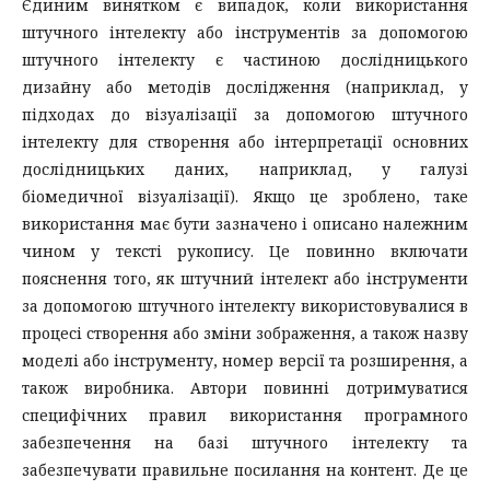
Єдиним винятком є ​​випадок, коли використання
штучного інтелекту або інструментів за допомогою
штучного інтелекту є частиною дослідницького
дизайну або методів дослідження (наприклад, у
підходах до візуалізації за допомогою штучного
інтелекту для створення або інтерпретації основних
дослідницьких даних, наприклад, у галузі
біомедичної візуалізації). Якщо це зроблено, таке
використання має бути зазначено і описано належним
чином у тексті рукопису. Це повинно включати
пояснення того, як штучний інтелект або інструменти
за допомогою штучного інтелекту використовувалися в
процесі створення або зміни зображення, а також назву
моделі або інструменту, номер версії та розширення, а
також виробника. Автори повинні дотримуватися
специфічних правил використання програмного
забезпечення на базі штучного інтелекту та
забезпечувати правильне посилання на контент. Де це