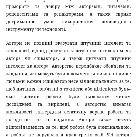
прозорість та довіру між авторами, читачами,
рецензентами та редакторами, а також сприяє
дотриманню умов використання відповідного
інструменту чи технології.
Автори не повинні вказувати штучний інтелект та
технології, що підтримуються штучним інтелектом, як
автора чи співавтора, а також цитувати штучний
інтелект як автора. Авторство передбачає обов'язки та
завдання, які можуть бути покладені та виконані лише
людьми. Кожен (спів)автор несе відповідальність за те,
щоб питання, пов'язані з точністю або цілісністю будь-
якої частини роботи, були належним чином
досліджені та вирішені, а авторство вимагає
можливості затвердити остаточну версію роботи та
погодитися на її подання. Автори також несуть
відповідальність за те, щоб робота була оригінальною,
а робота не порушувала прав третіх осіб. Усі автори