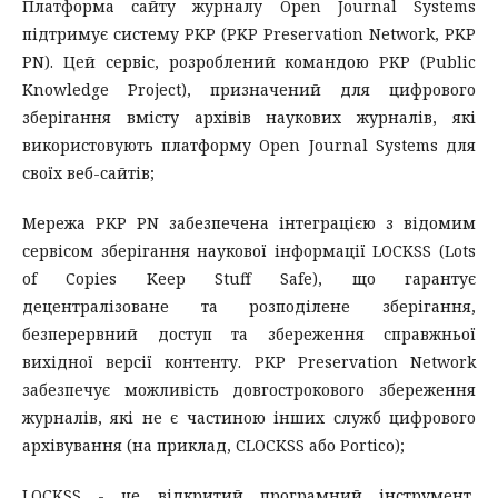
Платформа сайту журналу Open Journal Systems
підтримує систему PKP (PKP Preservation Network, PKP
PN). Цей сервіс, розроблений командою PKP (Public
Knowledge Project), призначений для цифрового
зберігання вмісту архівів наукових журналів, які
використовують платформу Open Journal Systems для
своїх веб-сайтів;
Мережа PKP PN забезпечена інтеграцією з відомим
сервісом зберігання наукової інформації LOCKSS (Lots
of Copies Keep Stuff Safe), що гарантує
децентралізоване та розподілене зберігання,
безперервний доступ та збереження справжньої
вихідної версії контенту. PKP Preservation Network
забезпечує можливість довгострокового збереження
журналів, які не є частиною інших служб цифрового
архівування (на приклад, CLOCKSS або Portico);
LOCKSS - це відкритий програмний інструмент,