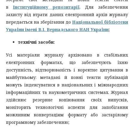
в
Інституційному репозитарії
. Для забезпечення
захисту від втрати даних електронний архів журналу
передається на зберігання до
Національної бібліотеки
України імені В.І. Вернадського НАН України
;
технічні засоби:
Усі матеріали журналу архівовано в стабільних
електронних форматах, що забезпечують їхню
доступність, відтворюваність і коректне цитування в
майбутньому: метадані й повні тексти публікацій
можуть індексуватися в національних і міжнародних
інформаційних та наукометричних системах. Журнал
здійснює резервне копіювання своїх випусків,
моніторить технологічні аспекти для запобігання
можливим конвертаціям формату або застарілому
програмному забезпеченню;