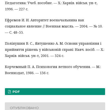
Педагогика: Учеб. пособие. — Х.: Харків. військ. ун-т,
1996. — 227 с.
Ефремов И. И. Авторитет военачальника как
социальное явление // Военная мысль. — 2004. — № 10.
— С. 48–55.
Полікушин В. С., Явтушенко А. М. Основи управління і
прийняття рішень у військовій справі: Навч. посіб. — Х.:
Харків. військ. ун-т, 2001. — 324 с.
Корчемный П. А. Психология летного обучения. — М.:
Воениздат, 1986. — 136 с.
PDF
ОПУБЛІКОВАНО