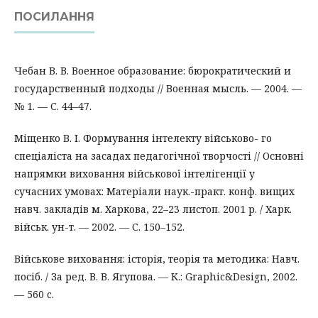
ПОСИЛАННЯ
Чебан В. В. Военное образование: бюрократический и
государственный подходы // Военная мысль. — 2004. —
№ 1. — С. 44–47.
Міщенко В. І. Формування інтелекту військово- го
спеціаліста на засадах педагогічної творчості // Основні
напрямки виховання військової інтелігенції у
сучасних умовах: Матеріали наук.-практ. конф. вищих
навч. закладів м. Харкова, 22–23 листоп. 2001 р. / Харк.
військ. ун-т. — 2002. — С. 150–152.
Військове виховання: історія, теорія та методика: Навч.
посіб. / За ред. В. В. Ягупова. — К.: Graphic&Design, 2002.
— 560 c.