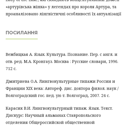
«артурівська жінка» у легендах про короля Артура, та
проаналізовано лінгвістичні особливості їх актуалізації
ПОСИЛАННЯ
Вежбицкая А. Язык. Культура. Познание. Пер. с англ. и
отв. ред. М.А. Кронгауз. Москва : Русские словари, 1996.
712 с.
Дмитриева О.А. Лингвокультурные типажи России и
Франции ХІХ века: Автореф. дис. доктора филол. наук /
Волгоградский гос. пед. ун-т. Волгоград, 2007. 24 с.
Карасик В.И. Лингвокультурный типаж. Язык. Текст.
Дискурс: Научный альманах Ставропольского
отделения Общероссийской общественной