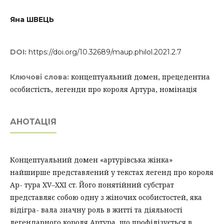
Яна ШВЕЦЬ
DOI:
https://doi.org/10.32689/maup.philol.2021.2.7
концептуальний домен, прецедентна
Ключові слова:
особистість, легенди про короля Артура, номінація
АНОТАЦІЯ
Концептуальний домен «артурівська жінка»
найширше представлений у текстах легенд про короля
Ар- тура XV–XXI ст. Його понятійний субстрат
представляє собою одну з жіночих особистостей, яка
відігра- вала значну роль в житті та діяльності
легендарного короля Артура, що профілізується в