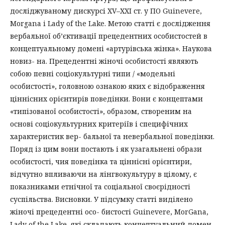
досліджуваному дискурсі XV–XXI ст. у ПО Guinevere,
Morgana i Lady of the Lake. Метою статті є дослідження
вербальної об’єктивації прецедентних особистостей в
концептуальному домені «артурівська жінка». Наукова
новиз- на. Прецедентні жіночі особистості являють
собою певні соціокультурні типи / «модельні
особистості», головною ознакою яких є відображення
ціннісних орієнтирів поведінки. Вони є концептами
«типізованої особистості», образом, створеним на
основі соціокультурних критеріїв і специфічних
характеристик вер- бальної та невербальної поведінки.
Поряд із цим вони постають і як узагальнені образи
особистості, чия поведінка та ціннісні орієнтири,
відчутно впливаючи на лінгвокультуру в цілому, є
показниками етнічної та соціальної своєрідності
суспільства. Висновки. У підсумку статті виділено
жіночі прецедентні осо- бистості Guinevere, MorGana,
Lady of the Lake, які складають концептуальний домен