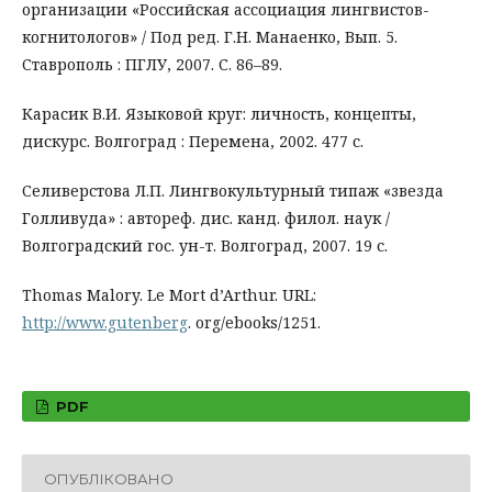
организации «Российская ассоциация лингвистов-
когнитологов» / Под ред. Г.Н. Манаенко, Вып. 5.
Ставрополь : ПГЛУ, 2007. С. 86–89.
Карасик В.И. Языковой круг: личность, концепты,
дискурс. Волгоград : Перемена, 2002. 477 с.
Селиверстова Л.П. Лингвокультурный типаж «звезда
Голливуда» : автореф. дис. канд. филол. наук /
Волгоградский гос. ун-т. Волгоград, 2007. 19 с.
Thomas Malory. Le Mort d’Arthur. URL:
http://www.gutenberg
. org/ebooks/1251.
PDF
ОПУБЛІКОВАНО