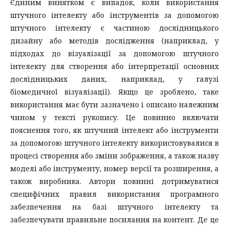
Єдиним винятком є ​​випадок, коли використання
штучного інтелекту або інструментів за допомогою
штучного інтелекту є частиною дослідницького
дизайну або методів дослідження (наприклад, у
підходах до візуалізації за допомогою штучного
інтелекту для створення або інтерпретації основних
дослідницьких даних, наприклад, у галузі
біомедичної візуалізації). Якщо це зроблено, таке
використання має бути зазначено і описано належним
чином у тексті рукопису. Це повинно включати
пояснення того, як штучний інтелект або інструменти
за допомогою штучного інтелекту використовувалися в
процесі створення або зміни зображення, а також назву
моделі або інструменту, номер версії та розширення, а
також виробника. Автори повинні дотримуватися
специфічних правил використання програмного
забезпечення на базі штучного інтелекту та
забезпечувати правильне посилання на контент. Де це