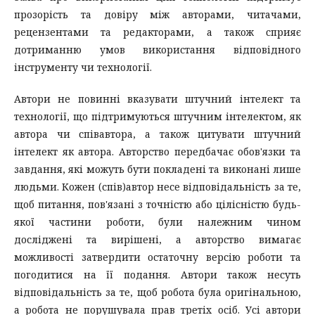
прозорість та довіру між авторами, читачами,
рецензентами та редакторами, а також сприяє
дотриманню умов використання відповідного
інструменту чи технології.
Автори не повинні вказувати штучний інтелект та
технології, що підтримуються штучним інтелектом, як
автора чи співавтора, а також цитувати штучний
інтелект як автора. Авторство передбачає обов'язки та
завдання, які можуть бути покладені та виконані лише
людьми. Кожен (спів)автор несе відповідальність за те,
щоб питання, пов'язані з точністю або цілісністю будь-
якої частини роботи, були належним чином
досліджені та вирішені, а авторство вимагає
можливості затвердити остаточну версію роботи та
погодитися на її подання. Автори також несуть
відповідальність за те, щоб робота була оригінальною,
а робота не порушувала прав третіх осіб. Усі автори