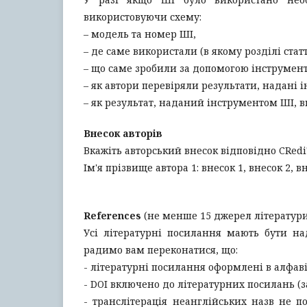
використовуючи схему:
– модель та номер ШІ,
– де саме використали (в якому розділі статт
– що саме зробили за допомогою інструмент
– як автори перевіряли результати, надані 
– як результат, наданий інструментом ШІ, 
Внесок авторів
Вкажіть авторський внесок відповідно CRediT
Ім'я прізвище автора 1: внесок 1, внесок 2, вн
References
(не менше 15 джерел літератури
Усі літературні посилання мають бути н
радимо вам переконатися, що:
- літературні посилання оформлені в алфав
- DOI включено до літературних посилань (за
- транслітерація неанглійських назв не 