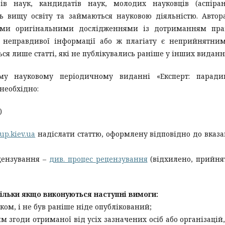
в наук, кандидатів наук, молодих науковців (аспірант
ють вищу освіту та займаються науковою діяльністю. Авто
ними оригінальними дослідженнями із дотриманням пра
 неправдивої інформації або ж плагіату є неприйнятни
ся лише статті, які не публікувались раніше у інших виданн
ому науковому періодичному виданні «Експерт: паради
необхідно:
)
up.kiev.ua
надіслати статтю, оформлену відповідно до вказ
цензування –
див. процес рецензування
(відхилено, прийня
ільки якщо виконуються наступні вимоги:
ом, і не був раніше ніде опублікований;
 згоди отриманої від усіх зазначених осіб або організацій