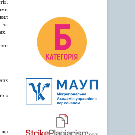
ів,
рами
вил
м та
ях.
гми
аних
то з
, що