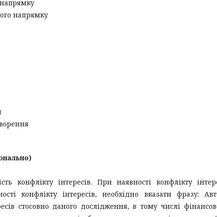
 напрямку
чного напрямку
и
говорення
іонально)
ість конфлікту інтересів. При наявності конфлікту інтер
ності конфлікту інтересів, необхідно вказати фразу: Ав
есів стосовно даного дослідження, в тому числі фінансов