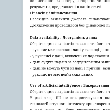
особистісного характеру, авторства чи і
результати, представлені в даній статті.
Financing / Фінансування
Необхідно зазначити джерела фінансуванн
Дослідження проводилося без фінансової п
Data availability / Доступність даних
Оберіть один з варіантів та зазначте його в 
- рукопис має пов'язані дані у сховищі дани
- у рукописі є дані, включені як додаткови
- дані будуть надані за обґрунтованим запи
- дані не можуть бути надані з причин, зазн
- рукопис не має пов'язаних даних.
Use of artificial intelligence / Використан
Оберіть один з варіантів та зазначте його в 
У разі якщо ШІ не використовувався вк
технології штучного інтелекту при створенн
У разі якщо ШІ було використано необ