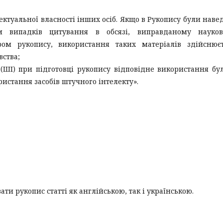
ектуальної власності інших осіб. Якщо в Рукопису були наве
м випадків цитування в обсязі, виправданому науков
м рукопису, використання таких матеріалів здійснюєт
ства;
 (ШІ) при підготовці рукопису відповідне використання бу
ристання засобів штучного інтелекту».
ти рукопис статті як англійською, так і українською.