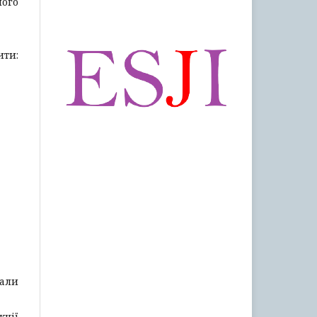
його
ити:
вали
ції