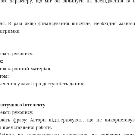
ншого характеру, що міг би вплинути на дослідження та 
я. В разі якщо фінансування відсутнє, необхідно зазнач
ідтримки.
тексті рукопису:
х;
й електронний матеріал;
том;
ачених у заяві про доступність даних;
ня штучного інтелекту
тексті рукопису:
ажіть фразу: Автори підтверджують, що не використову
і представленої роботи.
хідно це задекларувати відповідно до політики редак