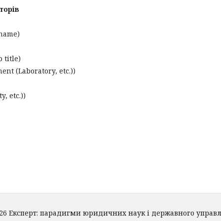
торів
 name)
title)
nt (Laboratory, etc.))
, etc.))
26 Експерт: парадигми юридичних наук і державного управ