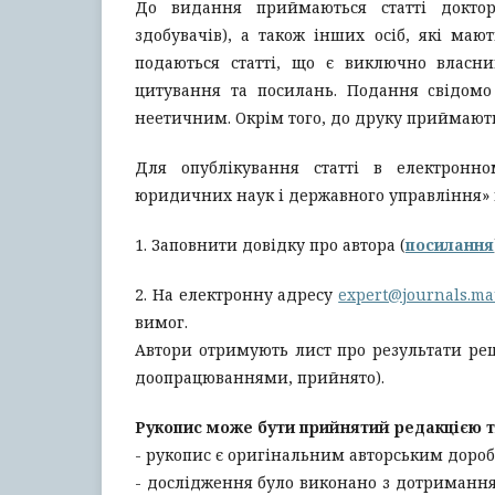
До видання приймаються статті докторі
здобувачів), а також інших осіб, які ма
подаються статті, що є виключно влас
цитування та посилань. Подання cвідомо
неетичним. Окрім того, до друку приймають
Для опублікування статті в електронн
юридичних наук і державного управління» 
1. Заповнити довідку про автора (
посилання
2. На електронну адресу
expert@journals.ma
вимог.
Автори отримують лист про результати ре
доопрацюваннями, прийнято).
Рукопис може бути прийнятий редакцією т
- рукопис є оригінальним авторським доробк
- дослідження було виконано з дотриманням