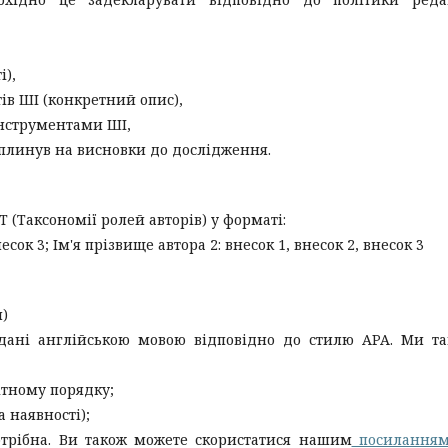
і),
ів ШІ (конкретний опис),
інструментами ШІ,
вплинув на висновки до дослідження.
 (Таксономії ролей авторів) у форматі:
есок 3; Ім'я прізвище автора 2: внесок 1, внесок 2, внесок 3
)
адані англійською мовою відповідно до стилю APA. Ми т
ітному порядку;
 наявності);
потрібна. Ви також можете скористатися нашим
посиланням