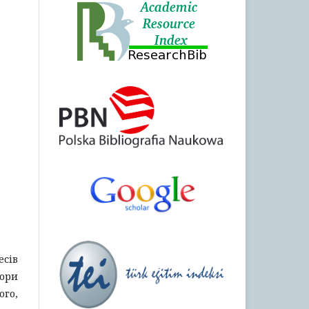
есів
тори
ого,