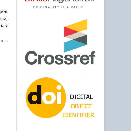
дені
им,
ься
ло в