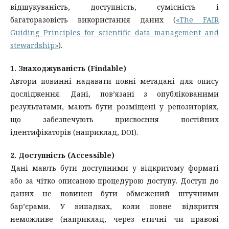
відшукуваність, доступність, сумісність і
багаторазовість використання даних (
«The FAIR
Guiding Principles for scientific data management and
stewardship»
).
1. Знаходжуваність (Findable)
Автори повинні надавати повні метадані для опису
дослідження. Дані, пов’язані з опублікованими
результатами, мають бути розміщені у репозиторіях,
що забезпечують присвоєння постійних
ідентифікаторів (наприклад, DOI).
2. Доступність (Accessible)
Дані мають бути доступними у відкритому форматі
або за чітко описаною процедурою доступу. Доступ до
даних не повинен бути обмежений штучними
бар’єрами. У випадках, коли повне відкриття
неможливе (наприклад, через етичні чи правові