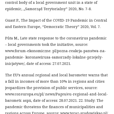
control body of a local government unit in a state of
epidemic, „Samorząd Terytorialny” 2020, No. 7-8.
Guast P., The Impact of the COVID-19 Pandemic in Central
and Eastern Europe, “Democratic Theory” 2020, Vol. 7.
Půta M., Late state response to the coronavirus pandemic
– local governments took the initiative, source:
www.forum-ekonomiczne. pl/pozna-reakcja-panstwa-na-
pandemie- koronawirusa-samorzady-lokalne-przejely-
inicjatywe/, date of access: 27.07.2021.
The EU’s annual regional and local barometer warns that
a fall in incomes of more than 10% in regions and cities
jeopardizes the provision of public services, source:
www.cor.europa.eu/pl/ news/Pages/eu-regional-and-local-
barometr. aspx, date of access: 28.07.2021. 22. Study: The
pandemic threatens the finances of municipalities and
regions across Europe, source: www.teraz-srodowiskao.pl/