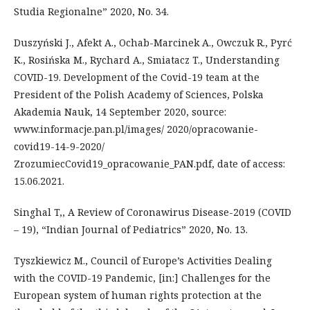
Studia Regionalne” 2020, No. 34.
Duszyński J., Afekt A., Ochab-Marcinek A., Owczuk R., Pyrć
K., Rosińska M., Rychard A., Smiatacz T., Understanding
COVID-19. Development of the Covid-19 team at the
President of the Polish Academy of Sciences, Polska
Akademia Nauk, 14 September 2020, source:
www.informacje.pan.pl/images/ 2020/opracowanie-
covid19-14-9-2020/
ZrozumiecCovid19_opracowanie_PAN.pdf, date of access:
15.06.2021.
Singhal T,, A Review of Coronawirus Disease-2019 (COVID
– 19), “Indian Journal of Pediatrics” 2020, No. 13.
Tyszkiewicz M., Council of Europe’s Activities Dealing
with the COVID-19 Pandemic, [in:] Challenges for the
European system of human rights protection at the