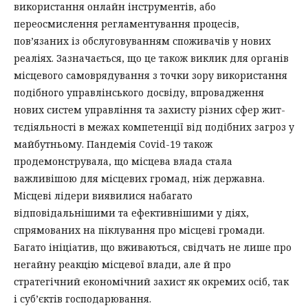
використання онлайн інструментів, або
переосмислення регламентування процесів,
пов’язаних із обслуговуванням споживачів у нових
реаліях. Зазначається, що це також виклик для органів
місцевого самоврядування з точки зору використання
подібного управлінського досвіду, впровадження
нових систем управління та захисту різних сфер жит-
тєдіяльності в межах компетенції від подібних загроз у
майбутньому. Пандемія Covid-19 також
продемонструвала, що місцева влада стала
важливішою для місцевих громад, ніж державна.
Місцеві лідери виявилися набагато
відповідальнішими та ефективнішими у діях,
спрямованих на піклування про місцеві громади.
Багато ініціатив, що вживаються, свідчать не лише про
негайну реакцію місцевої влади, але й про
стратегічний економічний захист як окремих осіб, так
і суб’єктів господарювання.