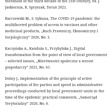
threshold of the third decade of the 21st century, ed. J.
Jaskiernia, K. Spryszak, Toruń 2021.
Barczewski M., S. Sykuna, The COVID-19 pandemic: the
multifaceted problem of access to vaccines and other
medicinal products, „Ruch Prawniczy, Ekonomiczny i
Socjologiczny” 2020, No. 3.
Kaczyńska A., Kańduła S., Przybylska J., Digital
transformation from the point of view of local government
– selected issues, „Nierówności społeczne a wzrost
gospodarczy” 2021, No. 65.
Dolny J., Implementation of the principle of active
participation of the parties and speed in administrative
proceedings conducted by local government units in the
time of the epidemic: practical comments, „Samorząd
Terytorialny” 2020, No. 6.