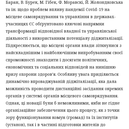
Баран, В. Бурек, М. Гібек, Ф. Моравскі, Й. Жолондковська
та ін. щодо проблем впливу пандемії Covid-19 на
місцеве самоврядування та управління в державах-
учасницях ЄС обґрунтовано ключові напрямки
трансформації відповідної владної та управлінської
діяльності з використанням потенціалу діджиталізації.
Підкреслюється, що місцеві органи влади зіткнулися з
найскладнішим і найболючішим випробуванням своєї
спроможності знаходити і досягати політичних,
економічних та соціальних відповідей на нинішню
кризу охорони здоров’я. Особливу увага приділяється
динамічно впроваджуваній діджіталізації, яка дала
можливість проводити дистанційні засідання окремих
органів у системі органів місцевого самоврядування.
Однак, ці новації були б неможливими, якби не гідне
організаційне забезпечення цього процесу, як з точки
зору функціонування комун (громад) та їх інститутів
(установ), так і в частині підготовки жителів до