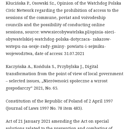
Kłucińska P., Osowski Sz., Opinion of the Watchdog Polska
Civic Network regarding the prohibition of access to the
sessions of the commune, poviat and voivodeship
councils and the possibility of conducting online
sessions, source: www.siecobywatelska.pl/opinia-sieci-
obywatelskiej-watchdog-polska-dotyczaca- zakazow-
wstepu-na-sesje-rady-gminy- powiatu-i-sejmiku-
wojewodztwa, date of access: 31.07.2021
Kaczyńska A., Końduła S., Przybylska J., Digital
transformation from the point of view of local government
– selected issues, „Nierówności społeczne a wzrost
gospodarczy” 2021, No. 65.
Constitution of the Republic of Poland of 2 April 1997
(Journal of Laws 1997 No. 78 item 483).
Act of 21 January 2021 amending the Act on special
solutions related to the prevention and combating of