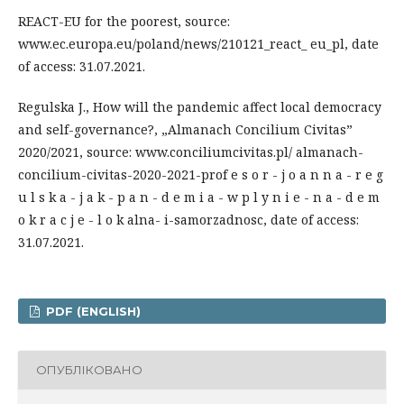
REACT-EU for the poorest, source:
www.ec.europa.eu/poland/news/210121_react_ eu_pl, date
of access: 31.07.2021.
Regulska J., How will the pandemic affect local democracy
and self-governance?, „Almanach Concilium Civitas”
2020/2021, source: www.conciliumcivitas.pl/ almanach-
concilium-civitas-2020-2021-prof e s o r - j o a n n a - r e g
u l s k a - j a k - p a n - d e m i a - w p l y n i e - n a - d e m
o k r a c j e - l o k alna- i-samorzadnosc, date of access:
31.07.2021.
PDF (ENGLISH)
ОПУБЛІКОВАНО