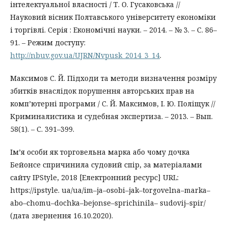
інтелектуальної власності / Т. О. Гусаковська //
Науковий вісник Полтавського університету економіки
і торгівлі. Серія : Економічні науки. – 2014. – № 3. – С. 86–
91. – Режим доступу:
http://nbuv.gov.ua/UJRN/Nvpusk_2014_3_14
.
Максимов C. Й. Підходи та методи визначення розміру
збитків внаслідок порушення авторських прав на
комп’ютерні програми / C. Й. Максимов, І. Ю. Поліщук //
Криминалистика и судебная экспертиза. – 2013. – Вып.
58(1). – С. 391–399.
Ім’я особи як торговельна марка або чому дочка
Бейонсе спричинила судовий спір, за матеріалами
сайту IPStyle, 2018 [Електронний ресурс] URL:
https://ipstyle. ua/ua/im–ja–osobi–jak–torgovelna–marka–
abo–chomu–dochka–bejonse–sprichinila– sudovij–spir/
(дата звернення 16.10.2020).