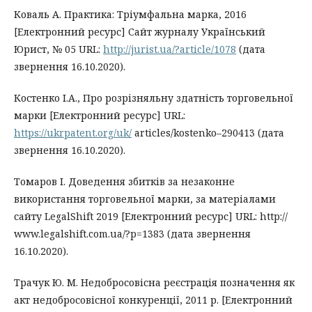
Коваль А. Практика: Тріумфальна марка, 2016
[Електронний ресурс] Сайт журналу Український
Юрист, № 05 URL:
http://jurist.ua/?article/1078
(дата
звернення 16.10.2020).
Костенко І.А., Про розрізняльну здатність торговельної
марки [Електронний ресурс] URL:
https://ukrpatent.org/uk/
articles/kostenko–290413 (дата
звернення 16.10.2020).
Томаров І. Доведення збитків за незаконне
використання торговельної марки, за матеріалами
сайту LegalShift 2019 [Електронний ресурс] URL: http://
www.legalshift.com.ua/?p=1383 (дата звернення
16.10.2020).
Трачук Ю. М. Недобросовісна реєстрація позначення як
акт недобросовісної конкуренції, 2011 р. [Електронний