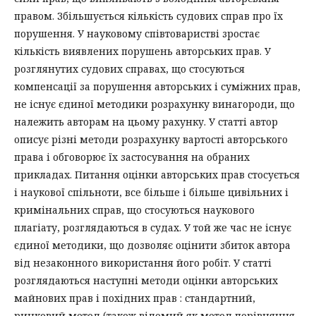
правом. Збільшується кількість судових справ про їх
порушення. У науковому співтоваристві зростає
кількість виявлених порушень авторських прав. У
розглянутих судових справах, що стосуються
компенсації за порушення авторських і суміжних прав,
не існує єдиної методики розрахунку винагороди, що
належить авторам на цьому рахунку. У статті автор
описує різні методи розрахунку вартості авторського
права і обговорює їх застосування на обраних
прикладах. Питання оцінки авторських прав стосується
і наукової спільноти, все більше і більше цивільних і
кримінальних справ, що стосуються наукового
плагіату, розглядаються в судах. У той же час не існує
єдиної методики, що дозволяє оцінити збиток автора
від незаконного використання його робіт. У статті
розглядаються наступні методи оцінки авторських
майнових прав і похідних прав : стандартний,
ринковий метод (також відомий як метод порівняння