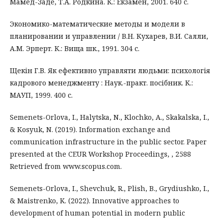
Мамед-Заде, Т.А. Родкина. К.: Екзамен, 2001. 640 с.
Экономико-математические методы и модели в
планировании и управлении / В.Н. Кухарев, В.И. Салли,
А.М. Эрперт. К.: Вища шк., 1991. 304 с.
Щекін Г.В. Як ефективно управляти людьми: психологія
кадрового менеджменту : Наук.-практ. посібник. К.:
МАУП, 1999. 400 с.
Semenets-Orlova, I., Halytska, N., Klochko, A., Skakalska, I.,
& Kosyuk, N. (2019). Information exchange and
communication infrastructure in the public sector. Paper
presented at the CEUR Workshop Proceedings, , 2588
Retrieved from www.scopus.com.
Semenets-Orlova, I., Shevchuk, R., Plish, B., Grydiushko, I.,
& Maistrenko, K. (2022). Innovative approaches to
development of human potential in modern public