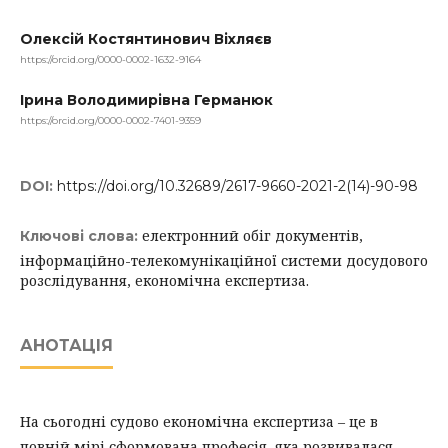
Олексій Костянтинович Віхляєв
https://orcid.org/0000-0002-1632-9164
Ірина Володимирівна Германюк
https://orcid.org/0000-0002-7401-9359
DOI:
https://doi.org/10.32689/2617-9660-2021-2(14)-90-98
електронний обіг документів,
Ключові слова:
інформаційно-телекомунікаційної системи досудового
розслідування, економічна експертиза.
АНОТАЦІЯ
На сьогодні судово економічна експертиза – це в
повній мірі сформована професія, яка розвивалася