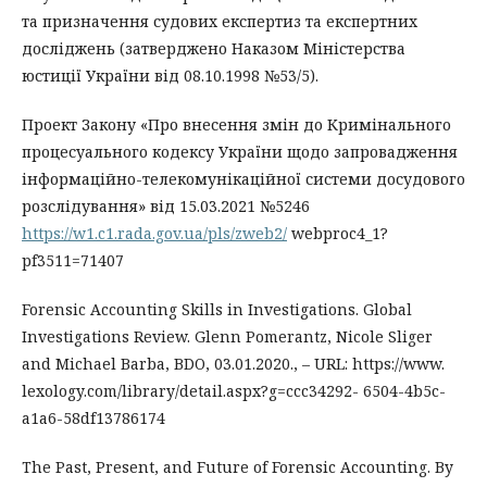
та призначення судових експертиз та експертних
досліджень (затверджено Наказом Міністерства
юстиції України від 08.10.1998 №53/5).
Проект Закону «Про внесення змін до Кримінального
процесуального кодексу України щодо запровадження
інформаційно-телекомунікаційної системи досудового
розслідування» від 15.03.2021 №5246
https://w1.c1.rada.gov.ua/pls/zweb2/
webproc4_1?
pf3511=71407
Forensic Accounting Skills in Investigations. Global
Investigations Review. Glenn Pomerantz, Nicole Sliger
and Michael Barba, BDO, 03.01.2020., – URL: https://www.
lexology.com/library/detail.aspx?g=ccc34292- 6504-4b5c-
a1a6-58df13786174
The Past, Present, and Future of Forensic Accounting. By