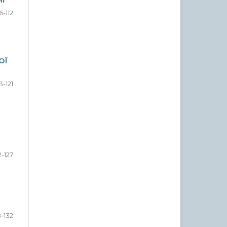
І
6-112
ОЇ
13-121
2-127
8-132