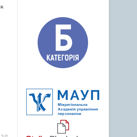
я.
7-12