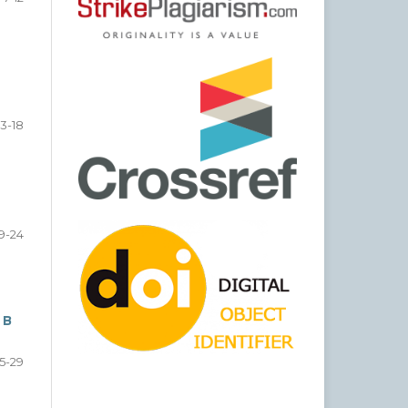
13-18
19-24
 В
5-29