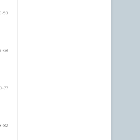
0-58
9-69
0-77
8-82